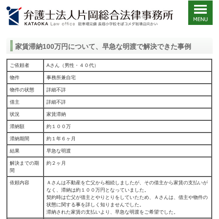
家賃滞納100万円について、早急な明渡で解決できた事例
ご依頼者
Aさん（男性・４０代）
物件
事務所兼自宅
物件の状態
詳細不詳
借主
詳細不詳
状況
家賃滞納
滞納額
約１００万
滞納期間
約１年６ヶ月
結果
早急な明渡
解決までの期
約２ヶ月
間
依頼内容
Ａさんは不動産を亡父から相続しましたが、その借主から家賃の支払いが
なく、滞納は約１００万円となっていました。
契約時は亡父が借主とやりとりをしていたため、Ａさんは、借主や物件の
状態に関する事を詳しく知りませんでした。
滞納された家賃の支払いより、早急な明渡をご希望でした。