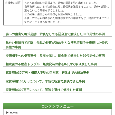
弁護士の対応
Ａさんは滞納した家賃より、建物の返還を強く求めていました。
当事務所では、まずは借主に対し督促状を送付することで、調停や訴訟に
至らないよう最善を尽くしました。
その結果、借主からの迅速な明渡が実現しました。
今後、亡父から相続された物件や借主の信用調査など、物件の管理につい
てのアドバイスも提供しました。
妻への傷害で略式起訴…示談なしでも罰金刑で解決した60代男性の事例
覚せい剤所持で起訴…母親の証言が決め手となり執行猶予を獲得した40代
男性の事例
交際相手への傷害事件…反省を示し、罰金刑で解決した20代男性の事例
相続後の不動産トラブル！無償貸与の家を8ヶ月で取り戻した事例
家賃滞納30万円・相続人不明の空き家…解体までの解決事例
家賃滞納100万円について、早急な明渡で解決できた事例
家賃滞納300万円について、訴訟を避けて解決した事例
コンテンツメニュー
HOME