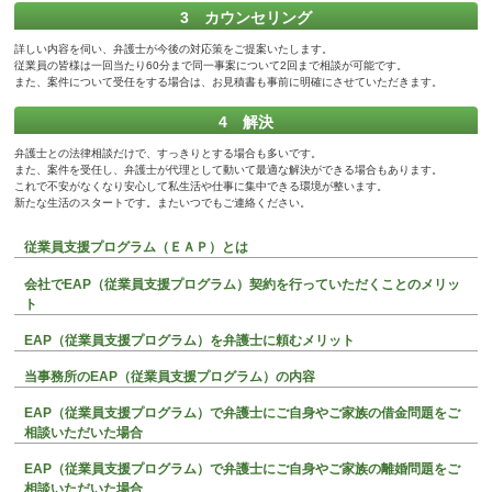
3 カウンセリング
詳しい内容を伺い、弁護士が今後の対応策をご提案いたします。
従業員の皆様は一回当たり60分まで同一事案について2回まで相談が可能です。
また、案件について受任をする場合は、お見積書も事前に明確にさせていただきます。
4 解決
弁護士との法律相談だけで、すっきりとする場合も多いです。
また、案件を受任し、弁護士が代理として動いて最適な解決ができる場合もあります。
これで不安がなくなり安心して私生活や仕事に集中できる環境が整います。
新たな生活のスタートです。またいつでもご連絡ください。
従業員支援プログラム（ＥＡＰ）とは
会社でEAP（従業員支援プログラム）契約を行っていただくことのメリッ
ト
EAP（従業員支援プログラム）を弁護士に頼むメリット
当事務所のEAP（従業員支援プログラム）の内容
EAP（従業員支援プログラム）で弁護士にご自身やご家族の借金問題をご
相談いただいた場合
EAP（従業員支援プログラム）で弁護士にご自身やご家族の離婚問題をご
相談いただいた場合